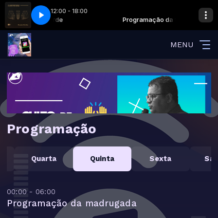
12:00 - 18:00
sandro Vilas Boas - Jeremias 23 (Ao Vivo)
ogramação da tarde
Programação da tarde
Alessandro Vilas Boas - Jerem
MENU
Programação
Quarta
Quinta
Sexta
Sá
00:00 - 06:00
Programação da madrugada